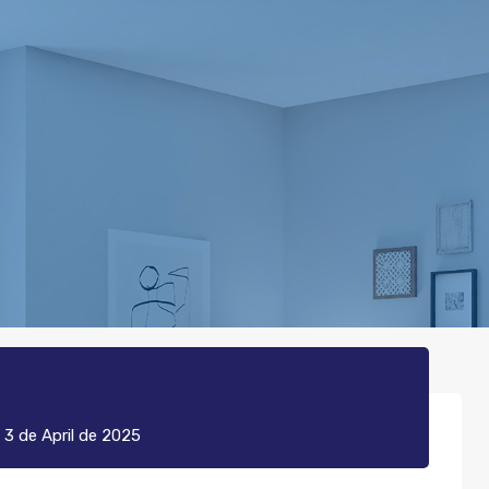
n
3 de April de 2025