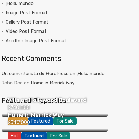
¡Hola, mundo!
Image Post Format
Gallery Post Format
Video Post Format
Another Image Post Format
Recent Comments
Un comentarista de WordPress
on
¡Hola, mundo!
John Doe
on
Home in Merrick Way
Featured Properties
Villa on Hollywood Boulevard
$740,000
Home in Merrick Way
Trendy
Featured
For Sale
$540,000
Hot
Featured
For Sale